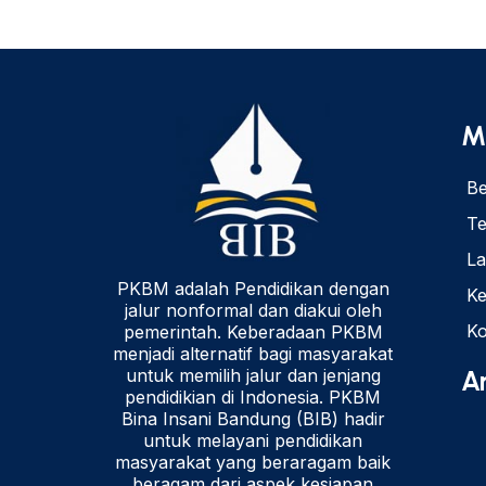
M
Be
Te
L
PKBM adalah Pendidikan dengan
Ke
jalur nonformal dan diakui oleh
Ko
pemerintah. Keberadaan PKBM
menjadi alternatif bagi masyarakat
untuk memilih jalur dan jenjang
Ar
pendidikian di Indonesia. PKBM
Bina Insani Bandung (BIB) hadir
untuk melayani pendidikan
masyarakat yang beraragam baik
beragam dari aspek kesiapan