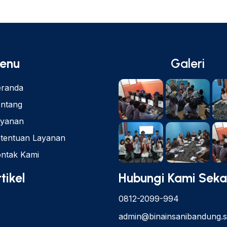
enu
Galeri
randa
ntang
ayanan
tentuan Layanan
ntak Kami
tikel
Hubungi Kami Sek
0812-2099-994
admin@binainsanibandung.s