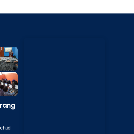
arang
ch.id